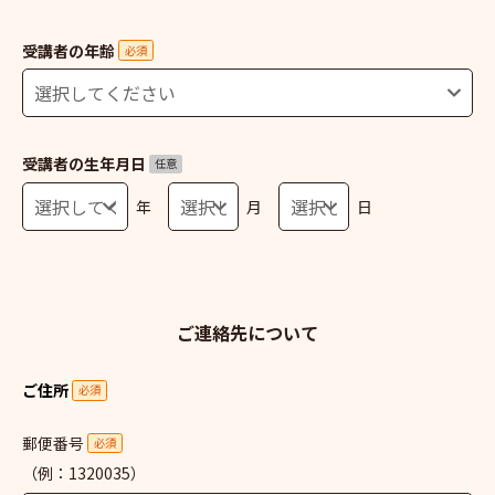
受講者の年齢
必須
受講者の生年月日
任意
年
月
日
ご連絡先について
ご住所
必須
郵便番号
必須
（例：1320035）