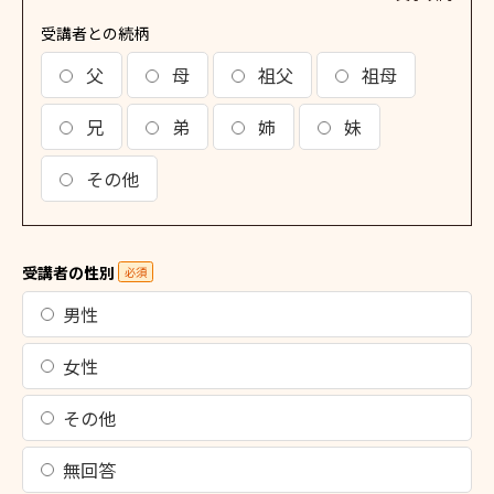
受講者との続柄
父
母
祖父
祖母
兄
弟
姉
妹
その他
受講者の性別
必須
男性
女性
その他
無回答