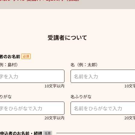
受講者について
者のお名前
必須
例：島村）
名
（例：太郎）
10文字以内
10文
りがな
名ふりがな
20文字以内
20文
申込者のお名前・続柄
任意