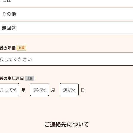
その他
無回答
者の年齢
必須
者の生年月日
任意
年
月
日
ご連絡先について