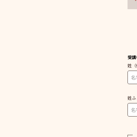
受講
姓
（
姓ふ