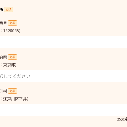
所
必須
番号
必須
1320035）
府県
必須
：東京都）
町村
必須
：江戸川区平井）
25文