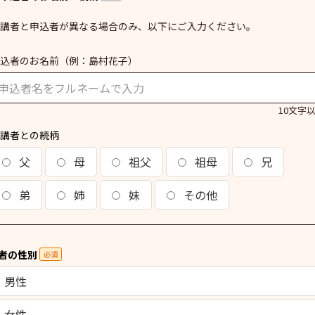
講者と申込者が異なる場合のみ、以下にご入力ください。
込者のお名前
（例：島村花子）
10文字
講者との続柄
父
母
祖父
祖母
兄
弟
姉
妹
その他
者の性別
必須
男性
女性