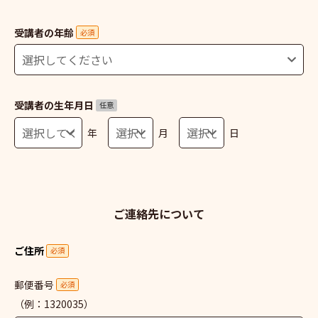
受講者の年齢
必須
受講者の生年月日
任意
年
月
日
ご連絡先について
ご住所
必須
郵便番号
必須
（例：1320035）