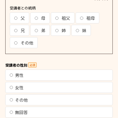
受講者との続柄
父
母
祖父
祖母
兄
弟
姉
妹
その他
受講者の性別
必須
男性
女性
その他
無回答