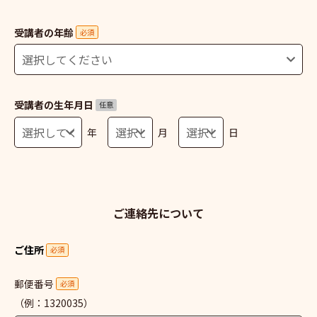
受講者の年齢
必須
受講者の生年月日
任意
年
月
日
ご連絡先について
ご住所
必須
郵便番号
必須
（例：1320035）