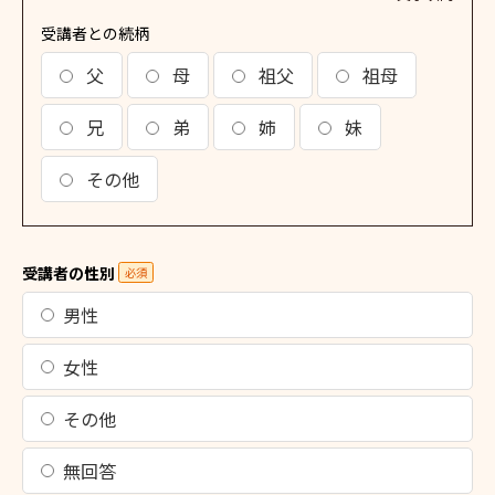
受講者との続柄
父
母
祖父
祖母
兄
弟
姉
妹
その他
受講者の性別
必須
男性
女性
その他
無回答