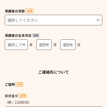
受講者の年齢
必須
受講者の生年月日
任意
年
月
日
ご連絡先について
ご住所
必須
郵便番号
必須
（例：1320035）