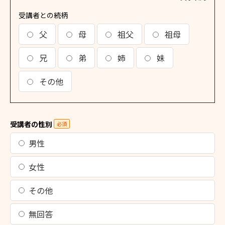
受講者との続柄
父
母
祖父
祖母
兄
弟
姉
妹
その他
受講者の性別
必須
男性
女性
その他
無回答