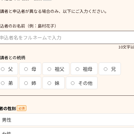
講者と申込者が異なる場合のみ、以下にご入力ください。
込者のお名前
（例：島村花子）
10文字
講者との続柄
父
母
祖父
祖母
兄
弟
姉
妹
その他
者の性別
必須
男性
女性