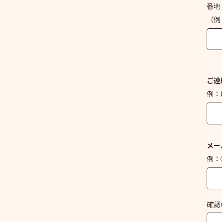
番地
（例
ご連
例：0
メー
例：○
確認