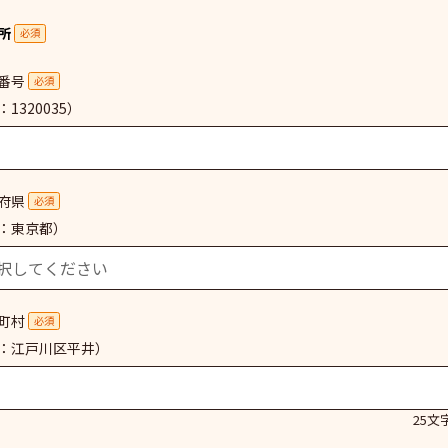
所
必須
番号
必須
1320035）
府県
必須
：東京都）
町村
必須
：江戸川区平井）
25文