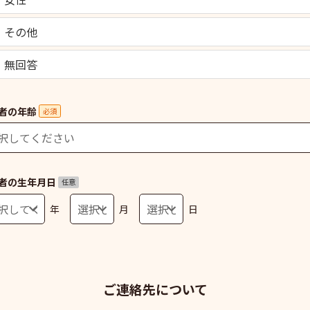
その他
無回答
者の年齢
必須
者の生年月日
任意
年
月
日
ご連絡先について