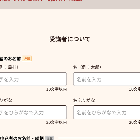
受講者について
者のお名前
必須
例：島村）
名
（例：太郎）
10文字以内
10文
りがな
名ふりがな
20文字以内
20文
申込者のお名前・続柄
任意