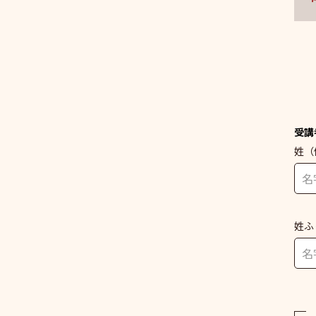
受講
姓
（
姓ふ