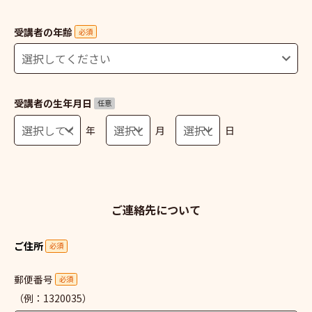
受講者の年齢
必須
受講者の生年月日
任意
年
月
日
ご連絡先について
ご住所
必須
郵便番号
必須
（例：1320035）