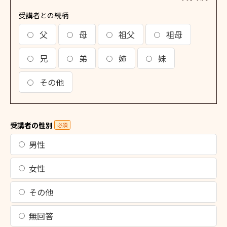
受講者との続柄
父
母
祖父
祖母
兄
弟
姉
妹
その他
受講者の性別
必須
男性
女性
その他
無回答