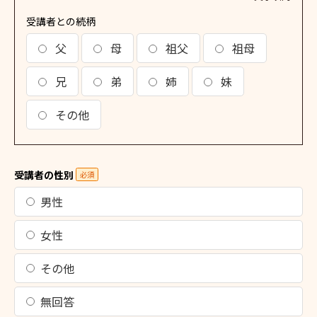
受講者との続柄
父
母
祖父
祖母
兄
弟
姉
妹
その他
受講者の性別
必須
男性
女性
その他
無回答