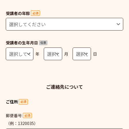
受講者の年齢
必須
受講者の生年月日
任意
年
月
日
ご連絡先について
ご住所
必須
郵便番号
必須
（例：1320035）