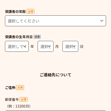
受講者の年齢
必須
受講者の生年月日
任意
年
月
日
ご連絡先について
ご住所
必須
郵便番号
必須
（例：1320035）