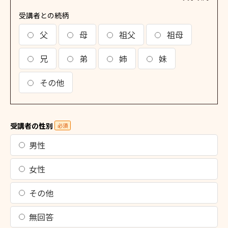
受講者との続柄
父
母
祖父
祖母
兄
弟
姉
妹
その他
受講者の性別
必須
男性
女性
その他
無回答