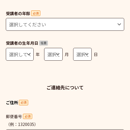
受講者の年齢
必須
受講者の生年月日
任意
年
月
日
ご連絡先について
ご住所
必須
郵便番号
必須
（例：1320035）