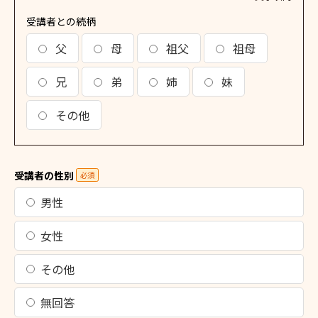
受講者との続柄
父
母
祖父
祖母
兄
弟
姉
妹
その他
受講者の性別
必須
男性
女性
その他
無回答