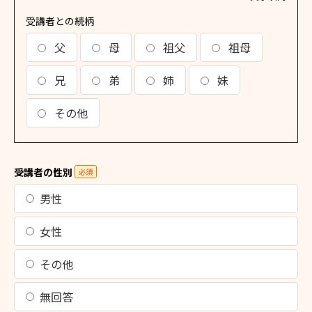
受講者との続柄
父
母
祖父
祖母
兄
弟
姉
妹
その他
受講者の性別
必須
男性
女性
その他
無回答