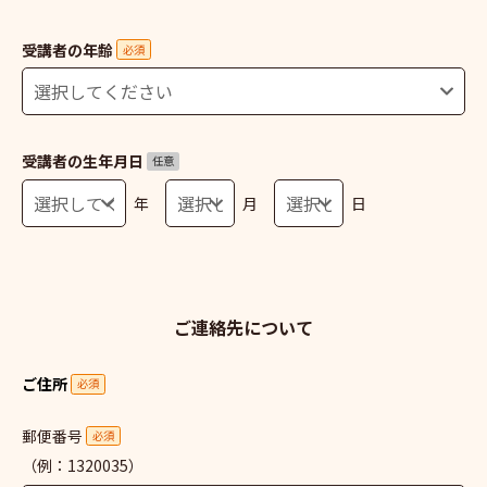
受講者の年齢
必須
受講者の生年月日
任意
年
月
日
ご連絡先について
ご住所
必須
郵便番号
必須
（例：1320035）