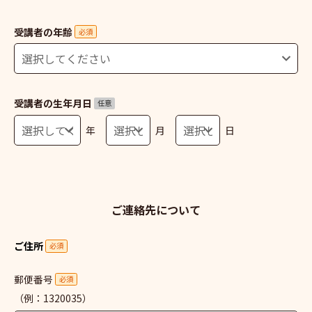
受講者の年齢
必須
受講者の生年月日
任意
年
月
日
ご連絡先について
ご住所
必須
郵便番号
必須
（例：1320035）