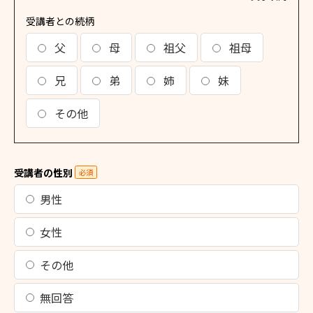
受講者との続柄
父
母
祖父
祖母
兄
弟
姉
妹
その他
受講者の性別
必須
男性
女性
その他
無回答