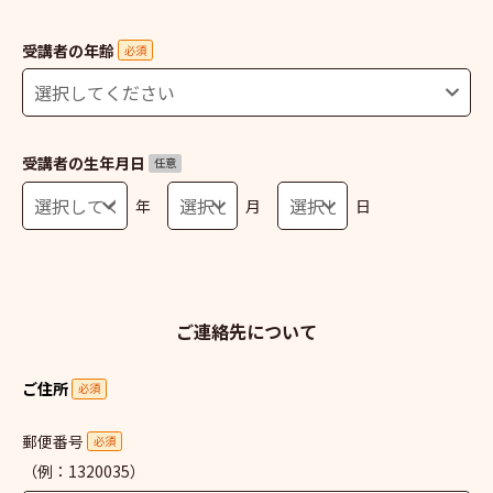
受講者の年齢
必須
受講者の生年月日
任意
年
月
日
ご連絡先について
ご住所
必須
郵便番号
必須
（例：1320035）