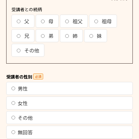
受講者との続柄
父
母
祖父
祖母
兄
弟
姉
妹
その他
受講者の性別
必須
男性
女性
その他
無回答