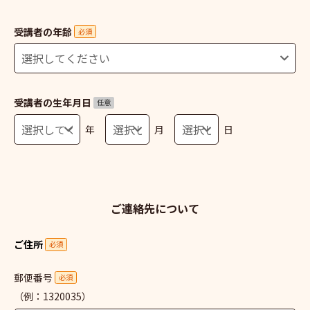
受講者の年齢
必須
受講者の生年月日
任意
年
月
日
ご連絡先について
ご住所
必須
郵便番号
必須
（例：1320035）