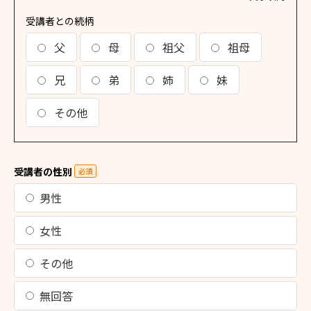
受講者との続柄
父
母
祖父
祖母
兄
弟
姉
妹
その他
受講者の性別
必須
男性
女性
その他
無回答