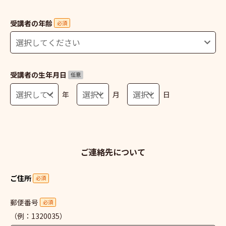
受講者の年齢
必須
受講者の生年月日
任意
年
月
日
ご連絡先について
ご住所
必須
郵便番号
必須
（例：1320035）