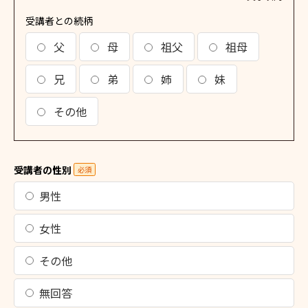
受講者との続柄
父
母
祖父
祖母
兄
弟
姉
妹
その他
受講者の性別
必須
男性
女性
その他
無回答