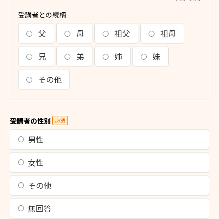
受講者との続柄
父
母
祖父
祖母
兄
弟
姉
妹
その他
受講者の性別
必須
男性
女性
その他
無回答