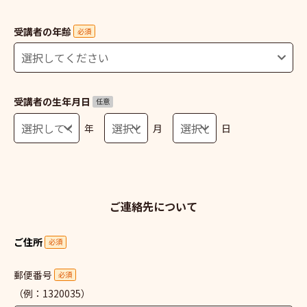
受講者の年齢
必須
受講者の生年月日
任意
年
月
日
ご連絡先について
ご住所
必須
郵便番号
必須
（例：1320035）