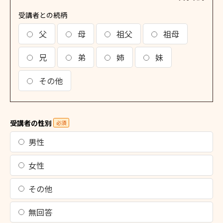
受講者との続柄
父
母
祖父
祖母
兄
弟
姉
妹
その他
受講者の性別
必須
男性
女性
その他
無回答