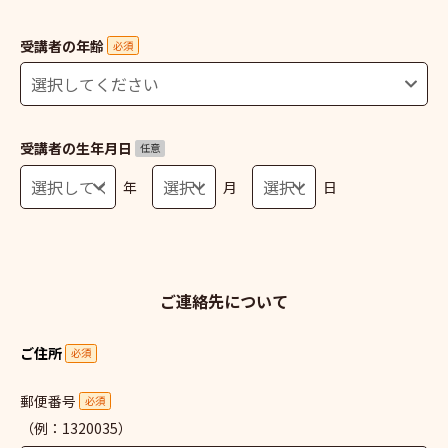
受講者の年齢
必須
受講者の生年月日
任意
年
月
日
ご連絡先について
ご住所
必須
郵便番号
必須
（例：1320035）