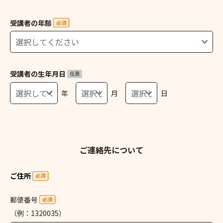
受講者の年齢
必須
受講者の生年月日
任意
年
月
日
ご連絡先について
ご住所
必須
郵便番号
必須
（例：1320035）