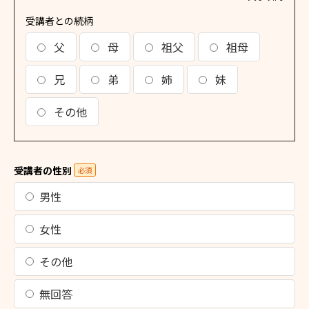
受講者との続柄
父
母
祖父
祖母
兄
弟
姉
妹
その他
受講者の性別
必須
男性
女性
その他
無回答