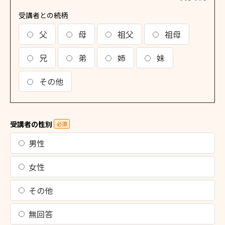
受講者との続柄
父
母
祖父
祖母
兄
弟
姉
妹
その他
受講者の性別
必須
男性
女性
その他
無回答