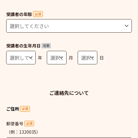
受講者の年齢
必須
受講者の生年月日
任意
年
月
日
ご連絡先について
ご住所
必須
郵便番号
必須
（例：1320035）