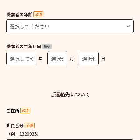
受講者の年齢
必須
受講者の生年月日
任意
年
月
日
ご連絡先について
ご住所
必須
郵便番号
必須
（例：1320035）