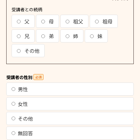
受講者との続柄
父
母
祖父
祖母
兄
弟
姉
妹
その他
受講者の性別
必須
男性
女性
その他
無回答