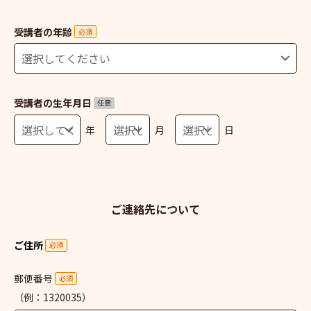
受講者の年齢
必須
受講者の生年月日
任意
年
月
日
ご連絡先について
ご住所
必須
郵便番号
必須
（例：1320035）