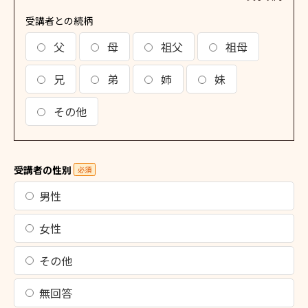
受講者との続柄
父
母
祖父
祖母
兄
弟
姉
妹
その他
受講者の性別
必須
男性
女性
その他
無回答