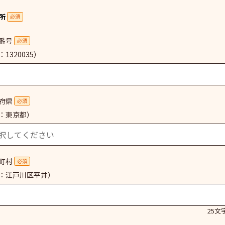
所
必須
番号
必須
1320035）
府県
必須
：東京都）
町村
必須
：江戸川区平井）
25文