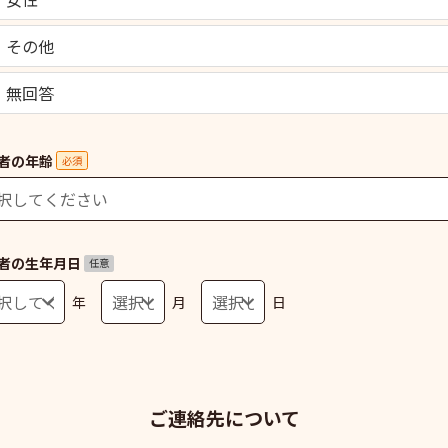
その他
無回答
者の年齢
必須
者の生年月日
任意
年
月
日
ご連絡先について