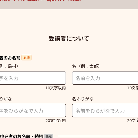
受講者について
者のお名前
必須
例：島村）
名
（例：太郎）
10文字以内
10文
りがな
名ふりがな
20文字以内
20文
申込者のお名前・続柄
任意