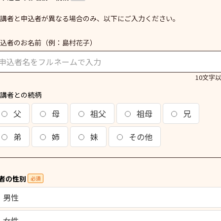
講者と申込者が異なる場合のみ、以下にご入力ください。
込者のお名前
（例：島村花子）
10文字
講者との続柄
父
母
祖父
祖母
兄
弟
姉
妹
その他
者の性別
必須
男性
女性