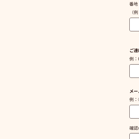
番地
（例
ご連
例：0
メー
例：○
確認