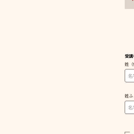
受講
姓
（
姓ふ