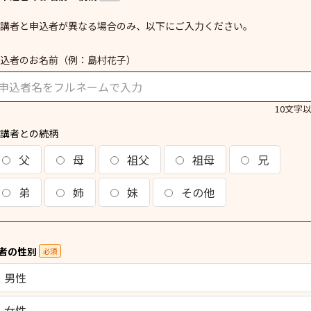
講者と申込者が異なる場合のみ、以下にご入力ください。
込者のお名前
（例：島村花子）
10文字
講者との続柄
父
母
祖父
祖母
兄
弟
姉
妹
その他
者の性別
必須
男性
女性