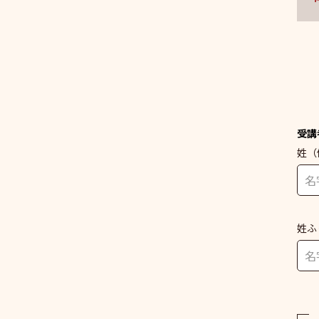
受講
姓
（
姓ふ