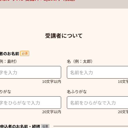
受講者について
者のお名前
必須
例：島村）
名
（例：太郎）
10文字以内
10文
りがな
名ふりがな
20文字以内
20文
申込者のお名前・続柄
任意