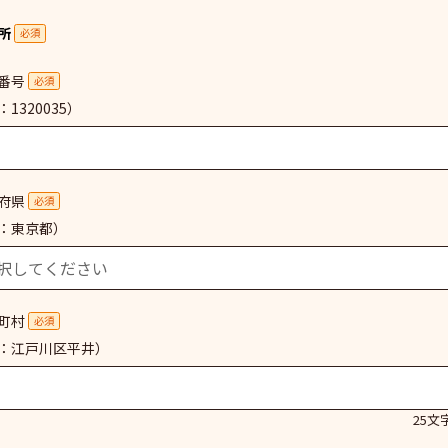
所
必須
番号
必須
1320035）
府県
必須
：東京都）
町村
必須
：江戸川区平井）
25文