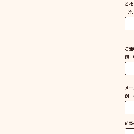
番地
（例
ご連
例：0
メー
例：○
確認