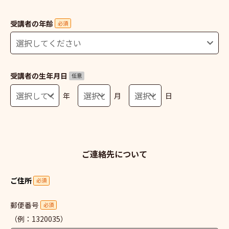
受講者の年齢
必須
受講者の生年月日
任意
年
月
日
ご連絡先について
ご住所
必須
郵便番号
必須
（例：1320035）