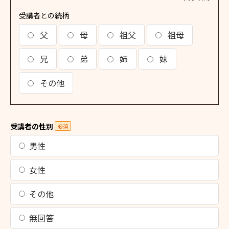
受講者との続柄
父
母
祖父
祖母
兄
弟
姉
妹
その他
受講者の性別
必須
男性
女性
その他
無回答