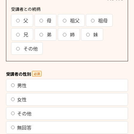
受講者との続柄
父
母
祖父
祖母
兄
弟
姉
妹
その他
受講者の性別
必須
男性
女性
その他
無回答