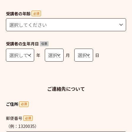
受講者の年齢
必須
受講者の生年月日
任意
年
月
日
ご連絡先について
ご住所
必須
郵便番号
必須
（例：1320035）