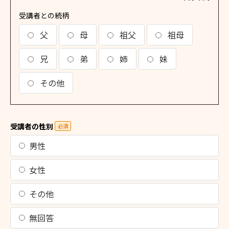
受講者との続柄
父
母
祖父
祖母
兄
弟
姉
妹
その他
受講者の性別
必須
男性
女性
その他
無回答