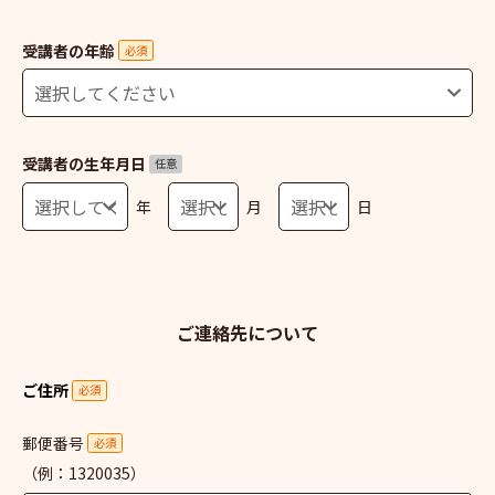
受講者の年齢
必須
受講者の生年月日
任意
年
月
日
ご連絡先について
ご住所
必須
郵便番号
必須
（例：1320035）