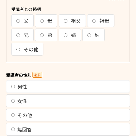
受講者との続柄
父
母
祖父
祖母
兄
弟
姉
妹
その他
受講者の性別
必須
男性
女性
その他
無回答