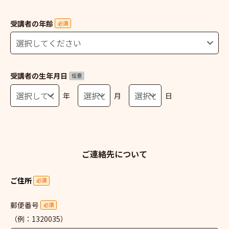
受講者の年齢
必須
受講者の生年月日
任意
年
月
日
ご連絡先について
ご住所
必須
郵便番号
必須
（例：1320035）