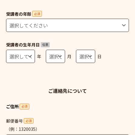
受講者の年齢
必須
受講者の生年月日
任意
年
月
日
ご連絡先について
ご住所
必須
郵便番号
必須
（例：1320035）