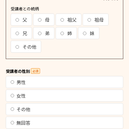
受講者との続柄
父
母
祖父
祖母
兄
弟
姉
妹
その他
受講者の性別
必須
男性
女性
その他
無回答