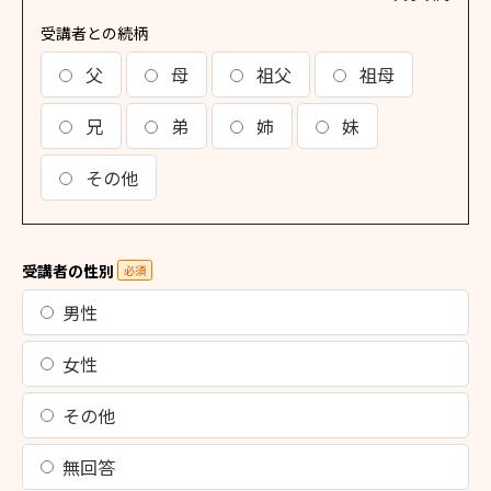
受講者との続柄
父
母
祖父
祖母
兄
弟
姉
妹
その他
受講者の性別
必須
男性
女性
その他
無回答