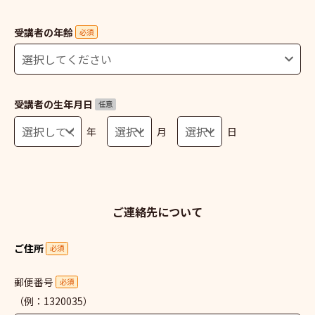
受講者の年齢
必須
受講者の生年月日
任意
年
月
日
ご連絡先について
ご住所
必須
郵便番号
必須
（例：1320035）