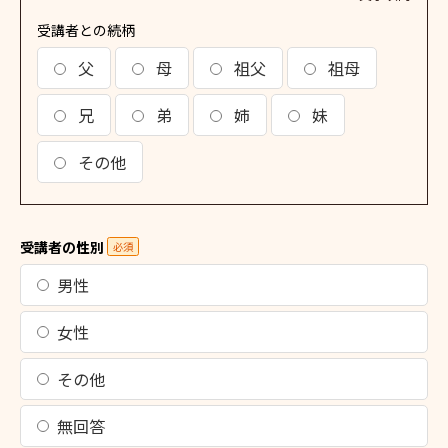
受講者との続柄
父
母
祖父
祖母
兄
弟
姉
妹
その他
受講者の性別
必須
男性
女性
その他
無回答