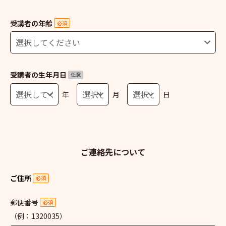
受講者の年齢
必須
受講者の生年月日
任意
年
月
日
ご連絡先について
ご住所
必須
郵便番号
必須
（例：1320035）