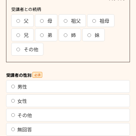
受講者との続柄
父
母
祖父
祖母
兄
弟
姉
妹
その他
受講者の性別
必須
男性
女性
その他
無回答