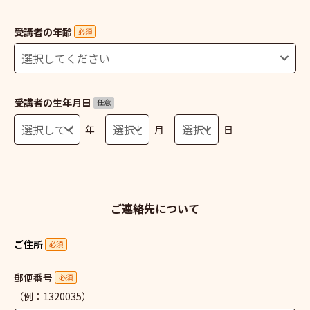
受講者の年齢
必須
受講者の生年月日
任意
年
月
日
ご連絡先について
ご住所
必須
郵便番号
必須
（例：1320035）