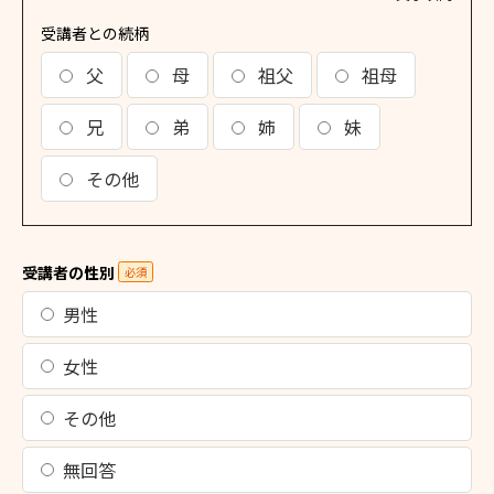
受講者との続柄
父
母
祖父
祖母
兄
弟
姉
妹
その他
受講者の性別
必須
男性
女性
その他
無回答