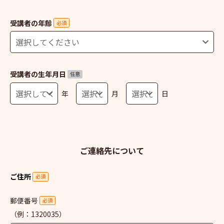
受講者の年齢
必須
受講者の生年月日
任意
年
月
日
ご連絡先について
ご住所
必須
郵便番号
必須
（例：1320035）