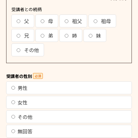
受講者との続柄
父
母
祖父
祖母
兄
弟
姉
妹
その他
受講者の性別
必須
男性
女性
その他
無回答