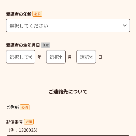
受講者の年齢
必須
受講者の生年月日
任意
年
月
日
ご連絡先について
ご住所
必須
郵便番号
必須
（例：1320035）