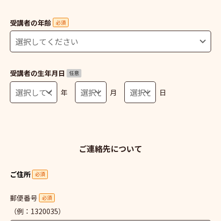
受講者の年齢
必須
受講者の生年月日
任意
年
月
日
ご連絡先について
ご住所
必須
郵便番号
必須
（例：1320035）