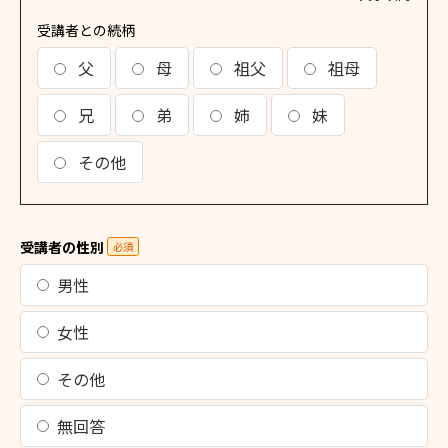
受講者との続柄
父
母
祖父
祖母
兄
弟
姉
妹
その他
受講者の性別
必須
男性
女性
その他
無回答