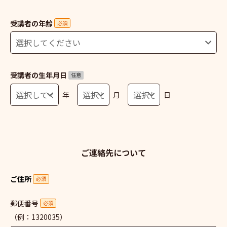
受講者の年齢
必須
受講者の生年月日
任意
年
月
日
ご連絡先について
ご住所
必須
郵便番号
必須
（例：1320035）