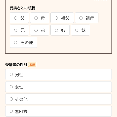
受講者との続柄
父
母
祖父
祖母
兄
弟
姉
妹
その他
受講者の性別
必須
男性
女性
その他
無回答