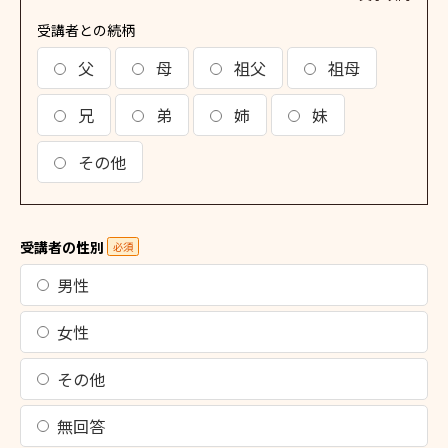
受講者との続柄
父
母
祖父
祖母
兄
弟
姉
妹
その他
受講者の性別
必須
男性
女性
その他
無回答