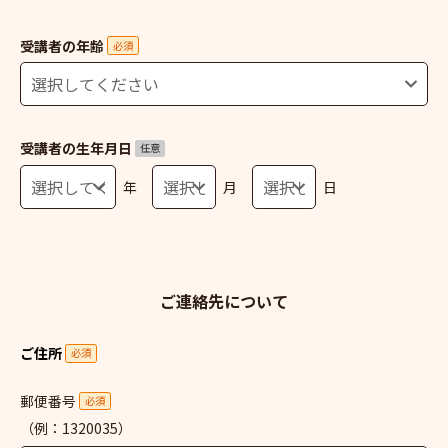
受講者の年齢
必須
受講者の生年月日
任意
年
月
日
ご連絡先について
ご住所
必須
郵便番号
必須
（例：1320035）