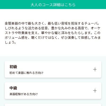
大人のコース詳細はこちら
金管楽器の中で最も大きく、最も低い音域を担当するチューバ。
しびれるような迫力ある低音、豊かな丸みのある高音で、オーケ
ストラや吹奏楽を支え、華やかな幅と深みをもたらします。この
ボリューム感を、聴くだけではなく、ぜひ演奏して体感してみま
しょう。
初級
くわし
初めて楽器に触れる方向け
中級
くわし
楽器経験がある方向け