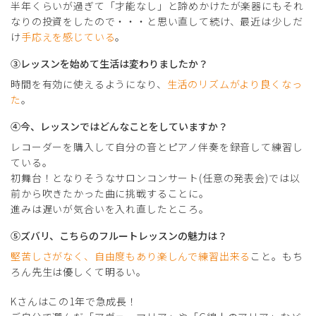
半年くらいが過ぎて「才能なし」と諦めかけたが楽器にもそれ
なりの投資をしたので・・・と思い直して続け、最近は少しだ
け
手応えを感じている
。
③レッスンを始めて生活は変わりましたか？
時間を有効に使えるようになり、
生活のリズムがより良くなっ
た
。
④今、レッスンではどんなことをしていますか？
レコーダーを購入して自分の音とピアノ伴奏を録音して練習し
ている。
初舞台！となりそうなサロンコンサート(任意の発表会)では以
前から吹きたかった曲に挑戦することに。
進みは遅いが気合いを入れ直したところ。
⑤ズバリ、こちらのフルートレッスンの魅力は？
堅苦しさがなく、自由度もあり楽しんで練習出来る
こと。もち
ろん先生は優しくて明るい。
Kさんはこの1年で急成長！