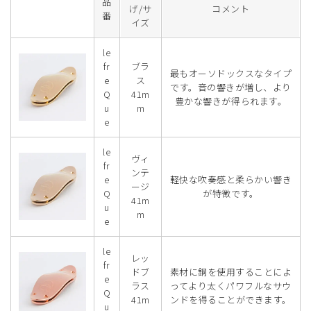
品
げ/サ
コメント
番
イズ
le
fr
ブラ
最もオーソドックスなタイプ
e
ス
です。音の響きが増し、より
Q
41m
豊かな響きが得られます。
u
m
e
le
ヴィ
fr
ンテ
e
軽快な吹奏感と柔らかい響き
ージ
Q
が特徴です。
41m
u
m
e
le
レッ
fr
ドブ
素材に銅を使用することによ
e
ラス
ってより太くパワフルなサウ
Q
41m
ンドを得ることができます。
u