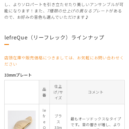
し、よりソロパートを引き立たせたり美しいアンサンブルが可
能になります！また、
7種類の仕上げの異なるプレート
がある
ので、お好みの音色も選んでいただけます♪
lefreQue（リーフレック）ラインナップ
店頭在庫や販売価格につきましては、お気軽にお問い合わせく
ださい
33mmプレート
仕上
品
げ/サ
コメント
番
イズ
le
fr
ブラ
最もオーソドックスなタイプ
e
ス
です。音の響きが増し、より
Q
33m