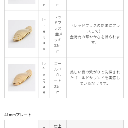
e
m
レッ
le
ドブ
fr
（レッドブラスの効果にプラ
ラス
e
スして）
+金メ
Q
金特有の華やかさを得られま
ッキ
u
す。
33m
e
m
le
ゴー
fr
ルド
美しい音の繋がりと洗練され
e
プレ
たゴールドサウンドを実感し
Q
ート
ていただけます。
u
33m
e
m
41mmプレート
仕上