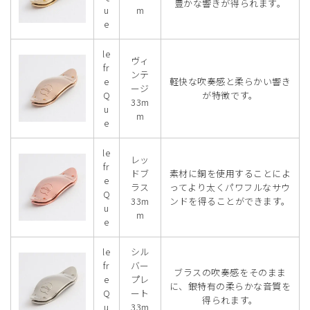
豊かな響きが得られます。
u
m
e
le
ヴィ
fr
ンテ
e
軽快な吹奏感と柔らかい響き
ージ
Q
が特徴です。
33m
u
m
e
le
レッ
fr
ドブ
素材に銅を使用することによ
e
ラス
ってより太くパワフルなサウ
Q
33m
ンドを得ることができます。
u
m
e
le
シル
fr
バー
ブラスの吹奏感をそのまま
e
プレ
に、銀特有の柔らかな音質を
Q
ート
得られます。
u
33m