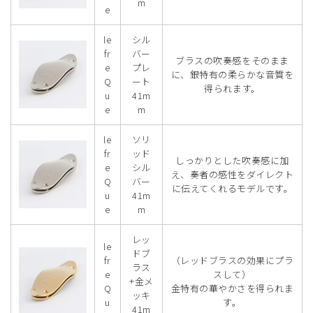
m
e
le
シル
fr
バー
ブラスの吹奏感をそのまま
e
プレ
に、銀特有の柔らかな音質を
Q
ート
得られます。
u
41m
e
m
le
ソリ
fr
ッド
しっかりとした吹奏感に加
e
シル
え、奏者の感性をダイレクト
Q
バー
に伝えてくれるモデルです。
u
41m
e
m
レッ
le
ドブ
fr
（レッドブラスの効果にプラ
ラス
e
スして）
+金メ
Q
金特有の華やかさを得られま
ッキ
u
す。
41m