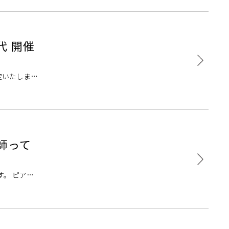
代 開催
定いたしまし
千代市）と
師って
す。 ピアノ
など様々なメ