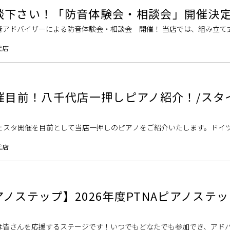
談下さい！「防音体験会・相談会」開催決
音アドバイザーによる防音体験会・相談会 開催！ 当店では、組み立て
や部分工事まで取り扱っております。お部屋に設置するユニットタイプ
代店
TA開催目前！八千代店一押しピアノ紹介！/スタ
ノフェスタ開催を目前として当店一押しのピアノをご紹介いたします。ドイ
RGのアップライトピアノをご体感いただけます！ 当店在籍の調律師が日々ベス
代店
ノステップ】2026年度PTNAピアノステ
は皆さんを応援するステージです！いつでもどなたでも参加でき、アド