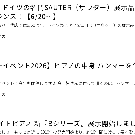
ドイツの名門SAUTER（ザウター）展示品
ンス！【6/20～】
八千代店では6/20より、ドイツ製ピアノSAUTER（ザウター）の展示
4やUP122、116Accentoなどが最大20%OFF、グランドピアノは驚き […
代店
イベント2026】ピアノの中身 ハンマーを
イベント！今年も開催します♪ 今回皆さんに作って頂くのは、ハンマー
です。 ピアノの仕組みをさらに一歩深く理解して頂ける素敵な工作キッ
代店
イトピアノ 新『Bシリーズ』展示開始しま
しさ、もっと身近に 2010年の発売開始より、約16年間に渡って長く愛