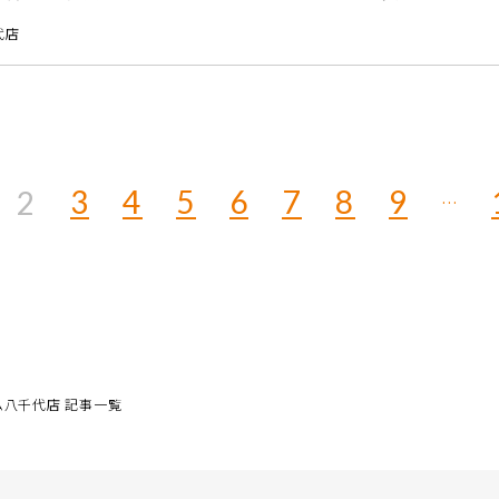
年間を通して580地区で開催されています。経験豊富なピアニスト・ピ
代店
3
4
5
6
7
8
9
2
…
八千代店 記事一覧