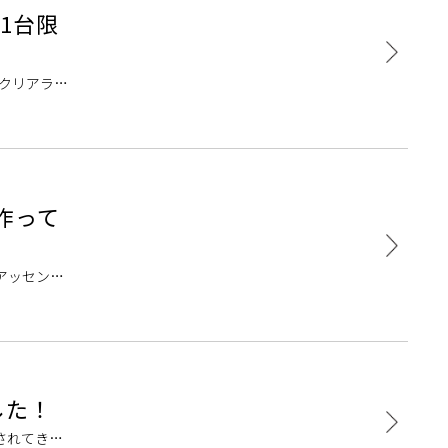
1台限
品クリアラン
]
作って
アッセンブ
トです。夏休
した！
されてきた