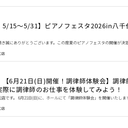
/15～5/31】ピアノフェスタ2026in八千
頂き誠にありがとうございます。この度夏のピアノフェスタの開催が決
楽器千葉県店舗合同企画、PIANO FESTA 2026 in 八千代（千葉県八
代店
【6月21日(日)開催！調律師体験会】調律
実際に調律師のお仕事を体験してみよう！
店です。 6月21日(日)に、ホールにて「調律師体験会」を開催いたしま
律」だけでなく、ピアノを弾きやすくするための調整や内部部品の修理
代店