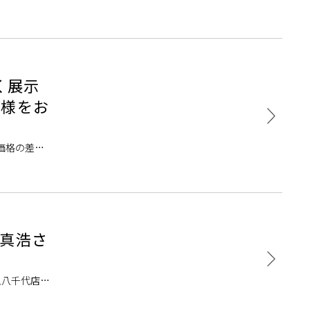
様にお楽し
く展示
皆様をお
価格の差は
UXシリー
津真浩さ
ム八千代店に
ルコンサートグ