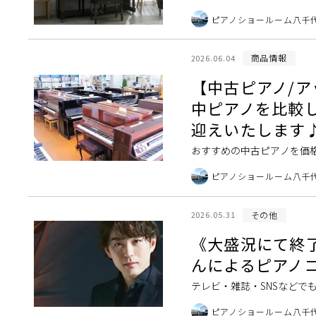
ヤマハのエントリーモデル
ピアノショールーム八千
みいただけるピ […]
商品情報
2026.06.04
【中古ピアノ/
中ピアノを比較
迎えいたします
おすすめの中古ピアノを価
何が違うのだろう…そんな方
ピアノショールーム八千
ズや木目ピ […]
その他
2026.05.31
《大盛況にて終了
んによるピアノ
テレビ・雑誌・SNSなど
登場します！ 今回、演奏に使
ピアノショールーム八千