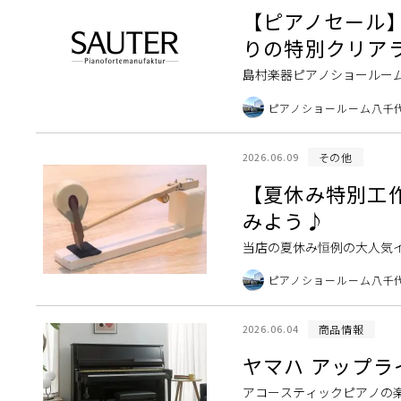
【ピアノセール】
りの特別クリアラ
島村楽器ピアノショールーム
スセールを開催します。 UP11
ピアノショールーム八千
その他
2026.06.09
【夏休み特別工作
みよう♪
当店の夏休み恒例の大人気
リ（可動台付／上の写真）
ピアノショールーム八千
みの宿題に！ご家族 […]
商品情報
2026.06.04
ヤマハ アップラ
アコースティックピアノの楽