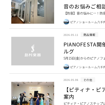
音のお悩みご相
【防音】音の悩みに…！防
からお部屋丸ごと防音工事
ピアノショールーム八千
YAMAHA,KAWAIの新 […]
商品情報
2026.05.11
PIANOFES
ルグ
5月15日(金)からのピア
ノのWILH.STEINBE
ピアノショールーム八千
[…]
その他
2026.05.06
【ピティナ・ピア
案内
ピティナ・ピアノステップ