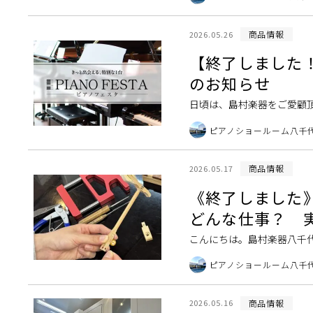
[…]
商品情報
2026.05.26
【終了しました！5
のお知らせ
日頃は、島村楽器をご愛顧
たのでご案内いたします！ 島村
ピアノショールーム八千
[…]
商品情報
2026.05.17
《終了しました》
どんな仕事？ 
こんにちは。島村楽器八千代
調律師は音を合わせる「調
ピアノショールーム八千
ンテナンスを […]
商品情報
2026.05.16