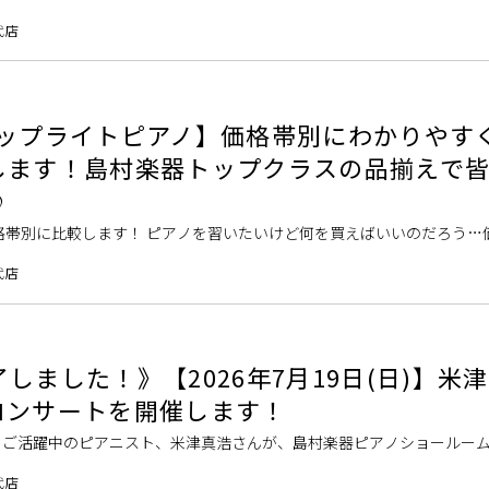
『bシリーズ』ですが、この度さらなる品質向上を図り、より幅広いお客
代店
アップライトピアノ】価格帯別にわかりやす
します！島村楽器トップクラスの品揃えで
♪
格帯別に比較します！ ピアノを習いたいけど何を買えばいいのだろう…
に向けてピアノ専門スタッフが価格ごとに徹底解説致します！ 大人気の
代店
しました！》【2026年7月19日(日)】米
コンサートを開催します！
でもご活躍中のピアニスト、米津真浩さんが、島村楽器ピアノショールー
用するのはヤマハグランドピアノ「C3X espressivo」。 ヤマハのフ
代店