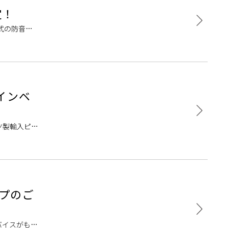
定！
式の防音室
は、
インベ
ツ製輸入ピア
トなコンディ
ップのご
バイスがもら