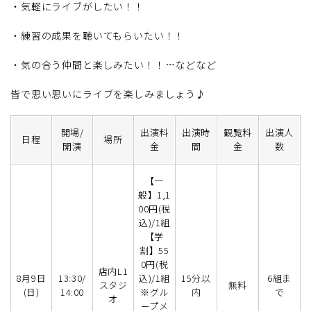
・気軽にライブがしたい！！
・練習の成果を聴いてもらいたい！！
・気の合う仲間と楽しみたい！！…などなど
皆で思い思いにライブを楽しみましょう♪
開場/
出演料
出演時
観覧料
出演人
日程
場所
開演
金
間
金
数
【一
般】1,1
00円(税
込)/1組
【学
割】55
0円(税
店内L1
8月9日
13:30/
込)/1組
15分以
6組ま
スタジ
無料
(日)
14:00
※グル
内
で
オ
ープメ