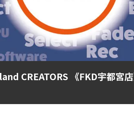
iland CREATORS 《FKD宇都