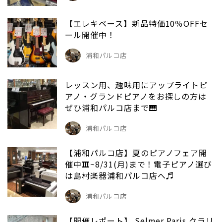
【エレキベース】新品特価10％OFFセ
ール開催中！
浦和パルコ店
レッスン用、趣味用にアップライトピ
アノ・グランドピアノをお探しの方は
ぜひ浦和パルコ店まで🎹
浦和パルコ店
【浦和パルコ店】夏のピアノフェア開
催中🎹~8/31(月)まで！電子ピアノ選び
は島村楽器浦和パルコ店へ♬
浦和パルコ店
【開催レポート】 Selmer Paris クラリ