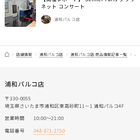
ネット コンサート
浦和パルコ店
店舗情報
浦和パルコ店
浦和パルコ店 商品情報記事一覧
ハ
浦和パルコ店
〒330-0055
埼玉県さいたま市浦和区東高砂町11－1 浦和パルコ4F
営業時間
10:00〜21:00
電話番号
048-871-2750