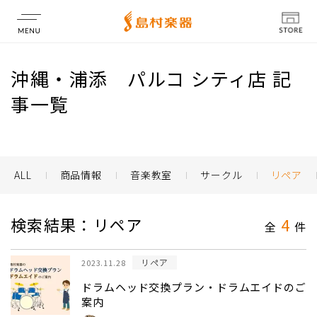
店舗情報
沖縄・浦添 パルコ シティ店 記
事一覧
ALL
商品情報
音楽教室
サークル
リペア
検索結果：リペア
4
全
件
リペア
2023.11.28
ドラムヘッド交換プラン・ドラムエイドのご
案内