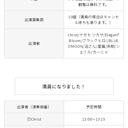
観覧は無料です。
10組（満員の場合はキャンセ
出演募集数
ル待ちも承ります。）
christ/ナガセ ツカサ/Elegant*
Bloom/ブラックヒロ//BLUE
出演者
☆MOON/沼さん/星猫/浜助/シ
ェリル/カーニャ
満員になりました！
出演者（演奏順番）
予定時間
①Christ
13:00～13:15