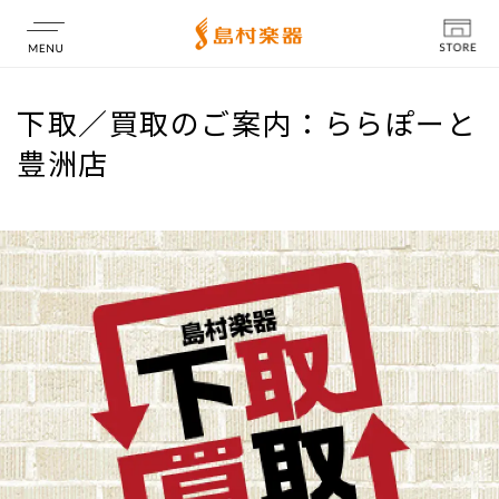
店舗情報
下取／買取のご案内：ららぽーと
豊洲店