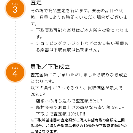
査定
その場で商品査定を行います。楽器の品目や状
態、数量によりお時間をいただく場合がございま
す。
下取買取可能な楽器はご本人所有の物となりま
す。
ショッピングクレジットなどのお支払い残債あ
る楽器は下取買取は出来ません。
買取／下取成立
査定金額にご了承いただけましたら取りひき成立
となります。
以下の条件が３つそろうと、買取価格が最大で
20%UP!!
店舗への持ち込みで査定額 5%UP!!
島村楽器でお買上げの商品なら査定額 5%UP!!
下取りで査定額 10%UP!!
※下取希望楽器の査定額がご購入希望商品の金額を上回
る場合、ご購入希望商品価格の10%分が下取査定額UPの
上限となります。