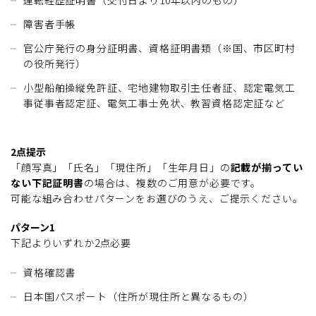
障害者手帳
官公庁発行の身分証明書、資格証明書類（※国、市区町村
の役所発行）
小型船舶操縦免許証、宅地建物取引主任者証、認定電気工
事従事者認定証、電気工事士免状、教習資格認定証など
2点提示
「顔写真」「氏名」「現住所」「生年月日」の
記載が揃ってい
ない下記証明書
の場合は、複数のご用意が必要です。
可能な組み合わせパターンをお選びのうえ、ご提示ください。
パターン1
下記よりいずれか2点必要
資格確認書
日本国パスポート（住所が現住所と異なるもの）