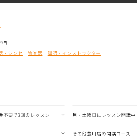
覧
29日
器・シンセ
管楽器
講師・インストラクター
金不要で3回のレッスン
月・土曜日にレッスン開講中！8
その他豊川店の開講コース