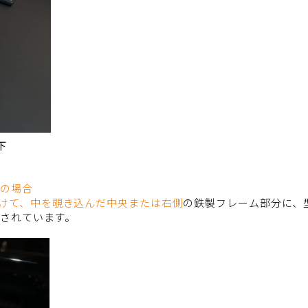
下
）の場合
けて、中を覗き込んだ中央または右側
の鉄製フレーム部分に、
字されています。