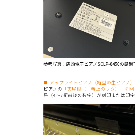
参考写真：店頭電子ピアノSCLP-8450の鍵盤
■ アップライトピアノ（縦型の生ピアノ
ピアノの
「天屋根（一番上のフタ）」を開
号（4〜7桁前後の数字）が刻印または印