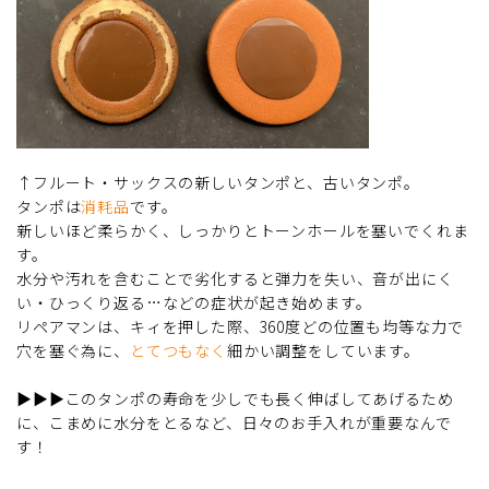
↑フルート・サックスの新しいタンポと、古いタンポ。
タンポは
消耗品
です。
新しいほど柔らかく、しっかりとトーンホールを塞いでくれま
す。
水分や汚れを含むことで劣化すると弾力を失い、音が出にく
い・ひっくり返る…などの症状が起き始めます。
リペアマンは、キィを押した際、360度どの位置も均等な力で
穴を塞ぐ為に、
とてつもなく
細かい調整をしています。
▶▶▶このタンポの寿命を少しでも長く伸ばしてあげるため
に、こまめに水分をとるなど、日々のお手入れが重要なんで
す！