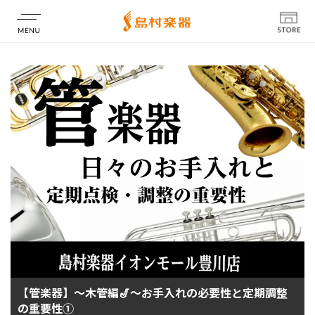
店舗情報
【管楽器】～木管編🎷～お手入れの必要性と定期調整
の重要性①