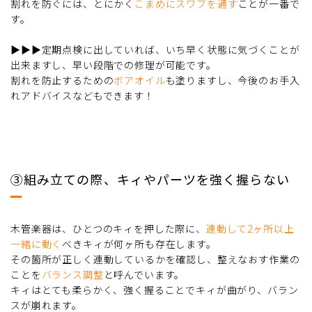
割れを防ぐには、とにかく
こまめにスワブを通す
ことが一番で
す。
▶▶▶定期点検に出していれば、いち早く状態に気づくことが
出来ますし、早い段階での修理が可能です。
割れを防止するための
ボアオイル
も塗りますし、今後のお手入
れアドバイスなどもできます！
③組み立ての際、キィやパーツを強く握らない
木管楽器は、ひとつのキィを押した際に、
連動して2ヶ所以上
一緒に動く
べきキィが何ヶ所も存在します。
その箇所が正しく連動しているかを確認し、整えなおす作業の
ことを
バランス調整
と呼んでいます。
キィはとても柔らかく、強く握ることでキィが曲がり、バラン
スが崩れます。